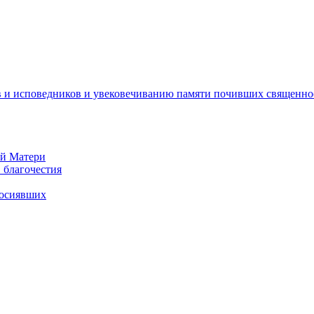
 и исповедников и увековечиванию памяти почивших священно
ей Матери
 благочестия
росиявших