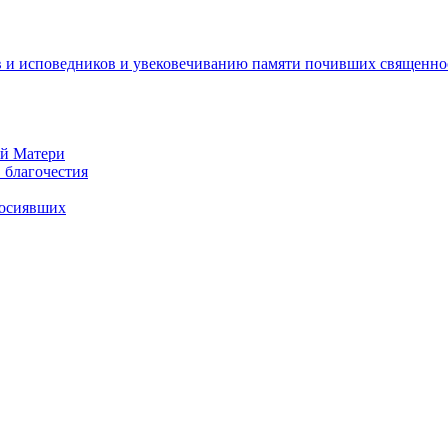
 и исповедников и увековечиванию памяти почивших священно
ей Матери
 благочестия
росиявших