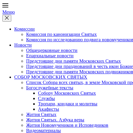
Меню
Комиссии
Комиссия по канонизации Святых
Комиссия по исследованию подвига новомучеников
Новости
Общецерковные новости
Епархиальные новости
Предстоящие дни памяти Московских Святых
Предстоящие дни празднований в честь икон Божи
Предстоящие дни памяти Московских подвижников
СОБОР МОСКОВСКИХ СВЯТЫХ
Список Собора всех святых, в земле Московской п
Богослужебные тексты
Собору Московских Святых
Службы
Тропари, кондаки и молитвы
Акафисты
Жития Святых
Жития Святых. Азбука веры
Жития Новомучеников и Исповедников
Видеоматериалы