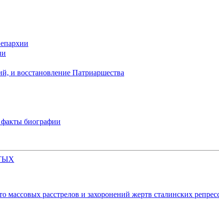
 епархии
ии
й, и восстановление Патриаршества
 факты биографии