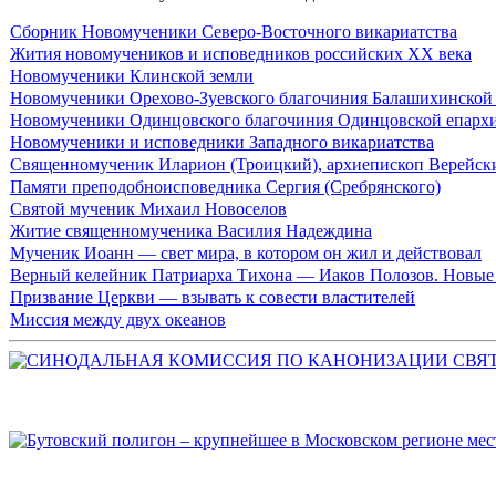
Сборник Новомученики Северо-Восточного викариатства
Жития новомучеников и исповедников российских ХХ века
Новомученики Клинской земли
Новомученики Орехово-Зуевского благочиния Балашихинской
Новомученики Одинцовского благочиния Одинцовской епарх
Новомученики и исповедники Западного викариатства
Священномученик Иларион (Троицкий), архиепископ Верейски
Памяти преподобноисповедника Сергия (Сребрянского)
Святой мученик Михаил Новоселов
Житие священномученика Василия Надеждина
Мученик Иоанн — свет мира, в котором он жил и действовал
Верный келейник Патриарха Тихона — Иаков Полозов. Новые
Призвание Церкви — взывать к совести властителей
Миссия между двух океанов