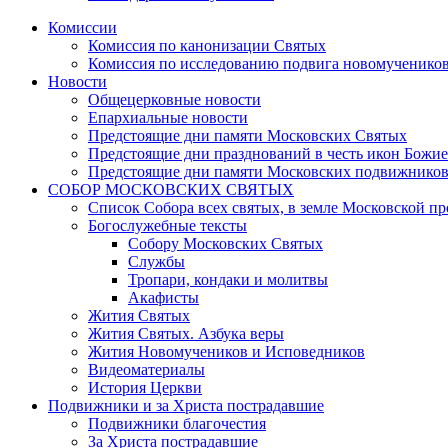
Комиссии
Комиссия по канонизации Святых
Комиссия по исследованию подвига новомучеников
Новости
Общецерковные новости
Епархиальные новости
Предстоящие дни памяти Московских Святых
Предстоящие дни празднований в честь икон Божи
Предстоящие дни памяти Московских подвижников
СОБОР МОСКОВСКИХ СВЯТЫХ
Список Собора всех святых, в земле Московской п
Богослужебные тексты
Собору Московских Святых
Службы
Тропари, кондаки и молитвы
Акафисты
Жития Святых
Жития Святых. Азбука веры
Жития Новомучеников и Исповедников
Видеоматериалы
История Церкви
Подвижники и за Христа пострадавшие
Подвижники благочестия
За Христа пострадавшие