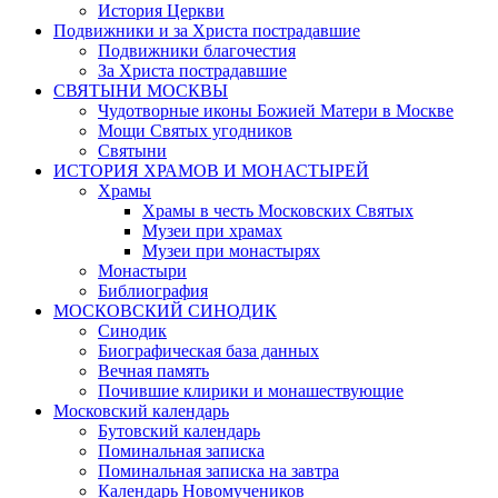
История Церкви
Подвижники и за Христа пострадавшие
Подвижники благочестия
За Христа пострадавшие
СВЯТЫНИ МОСКВЫ
Чудотворные иконы Божией Матери в Москве
Мощи Святых угодников
Святыни
ИСТОРИЯ ХРАМОВ И МОНАСТЫРЕЙ
Храмы
Храмы в честь Московских Святых
Музеи при храмах
Музеи при монастырях
Монастыри
Библиография
МОСКОВСКИЙ СИНОДИК
Синодик
Биографическая база данных
Вечная память
Почившие клирики и монашествующие
Московский календарь
Бутовский календарь
Поминальная записка
Поминальная записка на завтра
Календарь Новомучеников