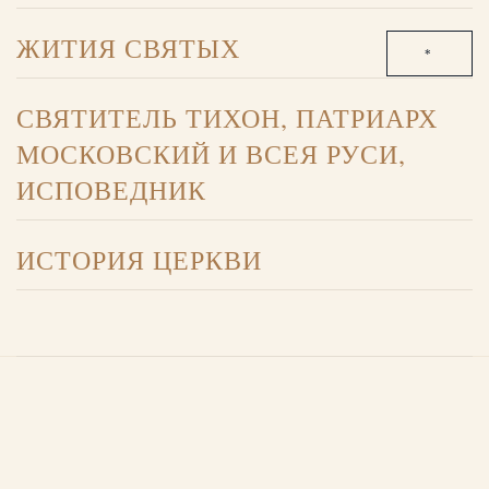
СЛУЖБЫ
ЖИТИЯ СВЯТЫХ
ТРОПАРИ, КОНДАКИ И МОЛИТВЫ
ЖИТИЯ СВЯТЫХ. АЗБУКА ВЕРЫ
СВЯТИТЕЛЬ ТИХОН, ПАТРИАРХ
АКАФИСТЫ
МОСКОВСКИЙ И ВСЕЯ РУСИ,
ИСПОВЕДНИК
Х
ИСТОРИЯ ЦЕРКВИ