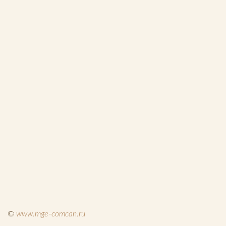
Й
©
www.mge-comcan.ru