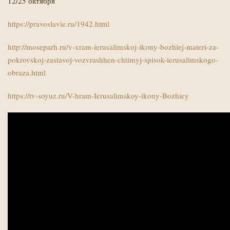
12/25 октября
https://pravoslavie.ru/1942.html
http://moseparh.ru/v-xram-ierusalimskoj-ikony-bozhiej-materi-za-
pokrovskoj-zastavoj-vozvrashhen-chtimyj-spisok-ierusalimskogo-
obraza.html
https://tv-soyuz.ru/V-hram-Ierusalimskoy-ikony-Bozhiey
Х