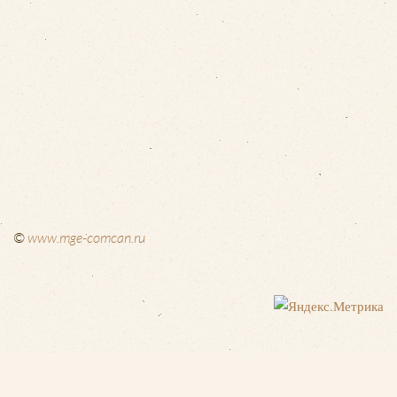
©
www.mge-comcan.ru