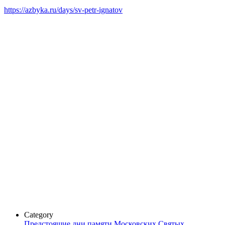
https://azbyka.ru/days/sv-petr-ignatov
Category
Предстоящие дни памяти Московских Святых