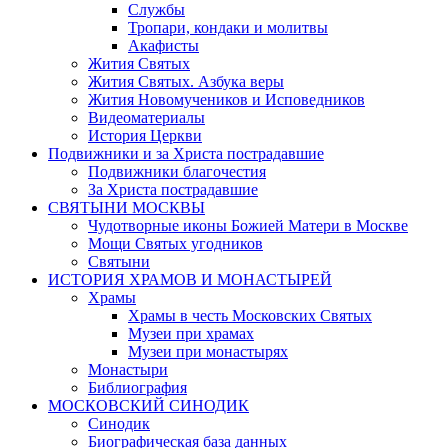
Службы
Тропари, кондаки и молитвы
Акафисты
Жития Святых
Жития Святых. Азбука веры
Жития Новомучеников и Исповедников
Видеоматериалы
История Церкви
Подвижники и за Христа пострадавшие
Подвижники благочестия
За Христа пострадавшие
СВЯТЫНИ МОСКВЫ
Чудотворные иконы Божией Матери в Москве
Мощи Святых угодников
Святыни
ИСТОРИЯ ХРАМОВ И МОНАСТЫРЕЙ
Храмы
Храмы в честь Московских Святых
Музеи при храмах
Музеи при монастырях
Монастыри
Библиография
МОСКОВСКИЙ СИНОДИК
Синодик
Биографическая база данных