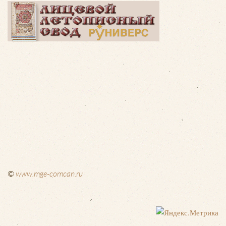
©
www.mge-comcan.ru