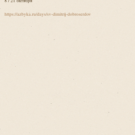
8 / 21 октября
https://azbyka.ru/days/sv-dimitrij-dobroserdov