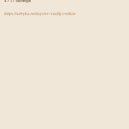
4 / 17 октября
https://azbyka.ru/days/sv-vasilij-cvetkov
Х