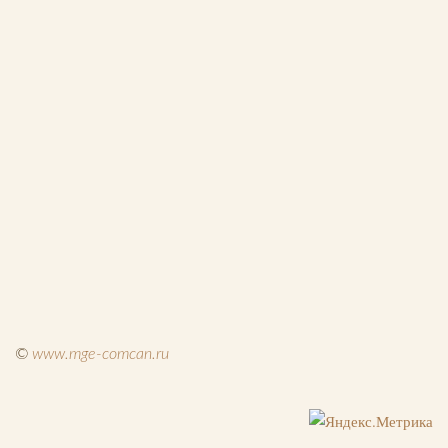
Й
©
www.mge-comcan.ru