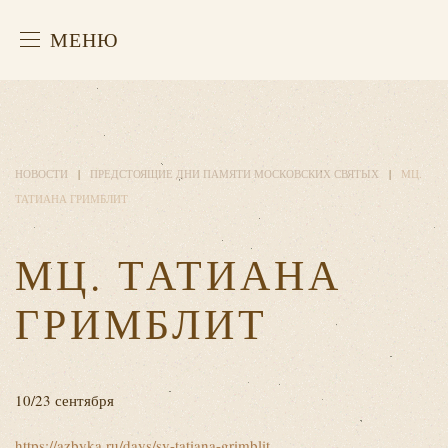
МЕНЮ
НОВОСТИ
ПРЕДСТОЯЩИЕ ДНИ ПАМЯТИ МОСКОВСКИХ СВЯТЫХ
МЦ.
ТАТИАНА ГРИМБЛИТ
МЦ. ТАТИАНА
ГРИМБЛИТ
10/23 сентября
https://azbyka.ru/days/sv-tatiana-grimblit