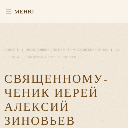
МЕНЮ
НОВОСТИ
ПРЕДСТОЯЩИЕ ДНИ ПАМЯТИ МОСКОВСКИХ СВЯТЫХ
СВЯ­
ЩЕН­НО­МУ­ЧЕ­НИК ИЕРЕЙ АЛЕК­СИЙ ЗИНОВЬЕВ
СВЯ­ЩЕН­НО­МУ­
ЧЕ­НИК ИЕРЕЙ
АЛЕК­СИЙ
ЗИНОВЬЕВ