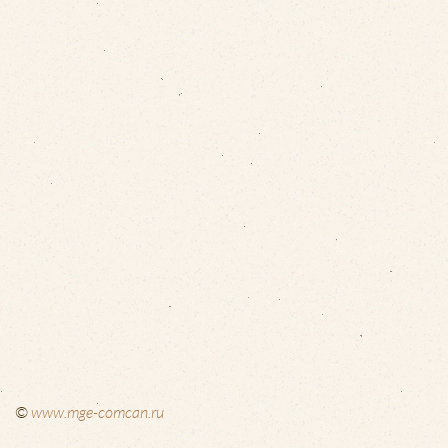
©
www.mge-comcan.ru