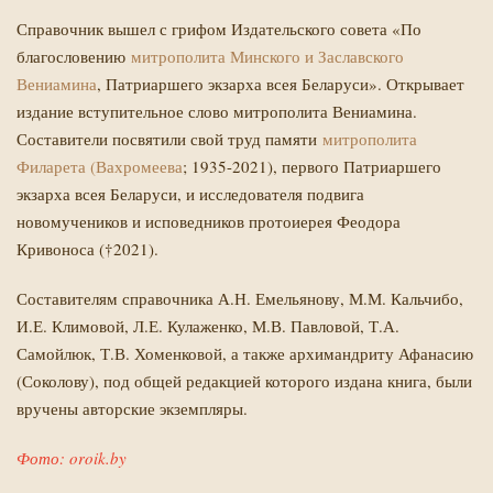
Справочник вышел с грифом Издательского совета «По
благословению
митрополита Минского и Заславского
Вениамина
, Патриаршего экзарха всея Беларуси». Открывает
издание вступительное слово митрополита Вениамина.
Составители посвятили свой труд памяти
митрополита
Филарета (Вахромеева
; 1935-2021), первого Патриаршего
экзарха всея Беларуси, и исследователя подвига
новомучеников и исповедников протоиерея Феодора
Кривоноса (†2021).
Составителям справочника А.Н. Емельянову, М.М. Кальчибо,
И.Е. Климовой, Л.Е. Кулаженко, М.В. Павловой, Т.А.
Самойлюк, Т.В. Хоменковой, а также архимандриту Афанасию
(Соколову), под общей редакцией которого издана книга, были
вручены авторские экземпляры.
Фото:
oroik.by