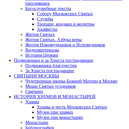
просиявших
Богослужебные тексты
Собору Московских Святых
Службы
Тропари, кондаки и молитвы
Акафисты
Жития Святых
Жития Святых. Азбука веры
Жития Новомучеников и Исповедников
Видеоматериалы
История Церкви
Подвижники и за Христа пострадавшие
Подвижники благочестия
За Христа пострадавшие
СВЯТЫНИ МОСКВЫ
Чудотворные иконы Божией Матери в Москве
Мощи Святых угодников
Святыни
ИСТОРИЯ ХРАМОВ И МОНАСТЫРЕЙ
Храмы
Храмы в честь Московских Святых
Музеи при храмах
Музеи при монастырях
Монастыри
Библиография