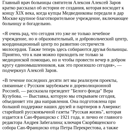
Главный врач больницы святителя Алексия Алексей Заров
кратко рассказал об истории ее создания, которая восходит к
концу XIX века, когда купцы Медведниковы передали в дар
Москве крупное благотворительное учреждение, включающее
больницу и богадельню.
«Я очень рад, что сегодня это уже не только лечебное
учреждение, но и образовательный, и добровольческий центр,
координационный центр по развитию сестричеств
милосердия. Также теперь здесь собираются друзья больницы.
Приятно, что к нам можно приходить не только за
медицинской помощью, но и чтобы провести вечер в добром
кругу единомышленников, как это произошло сегодня», —
подчеркнул Алексей Заров.
«В течение последних десяти лет мы реализуем проекты,
связанные с Русским зарубежьем и дореволюционной
Россией, — рассказала президент "Белого фонда" Вера
Кузубова. — Выставка, которую мы открываем сегодня,
объединяет эти два направления. Она подготовлена при
большой поддержке наших друзей и партнеров в Америке:
старейшей русскоязычной газеты "Русская жизнь", которая
издается в Сан-Франциско с 1921 года, и лично ее главного
редактора Андрея Забегалина; ключаря Скорбященского
собора Сан-Франциско отца Петра Перекрестова, а также