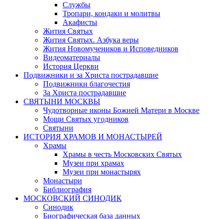
Службы
Тропари, кондаки и молитвы
Акафисты
Жития Святых
Жития Святых. Азбука веры
Жития Новомучеников и Исповедников
Видеоматериалы
История Церкви
Подвижники и за Христа пострадавшие
Подвижники благочестия
За Христа пострадавшие
СВЯТЫНИ МОСКВЫ
Чудотворные иконы Божией Матери в Москве
Мощи Святых угодников
Святыни
ИСТОРИЯ ХРАМОВ И МОНАСТЫРЕЙ
Храмы
Храмы в честь Московских Святых
Музеи при храмах
Музеи при монастырях
Монастыри
Библиография
МОСКОВСКИЙ СИНОДИК
Синодик
Биографическая база данных