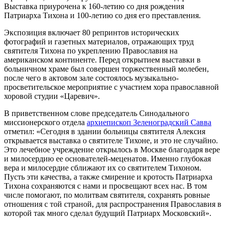
Выставка приурочена к 160-летию со дня рождения
Патриарха Тихона и 100-летию со дня его преставления.
Экспозиция включает 80 репринтов исторических
фотографий и газетных материалов, отражающих труд
святителя Тихона по укреплению Православия на
американском континенте. Перед открытием выставки в
больничном храме был совершен торжественный молебен,
после чего в актовом зале состоялось музыкально-
просветительское мероприятие с участием хора православной
хоровой студии «Царевич».
В приветственном слове председатель Синодального
миссионерского отдела
архиепископ Зеленоградский Савва
отметил: «Сегодня в здании больницы святителя Алексия
открывается выставка о святителе Тихоне, и это не случайно.
Это лечебное учреждение открылось в Москве благодаря вере
и милосердию ее основателей-меценатов. Именно глубокая
вера и милосердие сближают их со святителем Тихоном.
Пусть эти качества, а также смирение и кротость Патриарха
Тихона сохраняются с нами и просвещают всех нас. В том
числе помогают, по молитвам святителя, сохранять ровные
отношения с той страной, для распространения Православия в
которой так много сделал будущий Патриарх Московский».