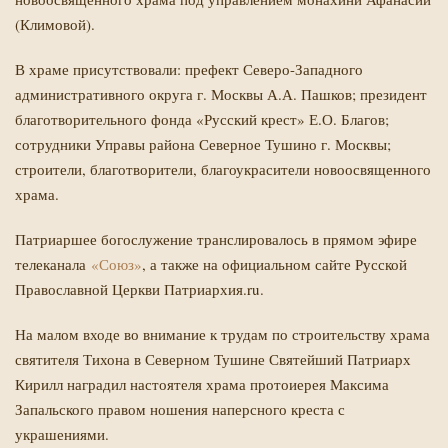
(Климовой).
В храме присутствовали: префект Северо-Западного
административного округа г. Москвы А.А. Пашков; президент
благотворительного фонда «Русский крест» Е.О. Благов;
сотрудники Управы района Северное Тушино г. Москвы;
строители, благотворители, благоукрасители новоосвященного
Й
храма.
Патриаршее богослужение транслировалось в прямом эфире
телеканала
«Союз»
, а также на официальном сайте Русской
Православной Церкви Патриархия.ru.
На малом входе во внимание к трудам по строительству храма
святителя Тихона в Северном Тушине Святейший Патриарх
Кирилл наградил настоятеля храма протоиерея Максима
Запальского правом ношения наперсного креста с
украшениями.