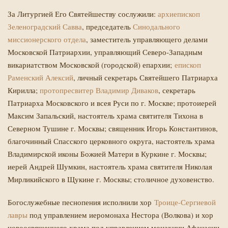
За Литургией Его Святейшеству сослужили:
архиепископ
Зеленоградский Савва
, председатель
Синодального
миссионерского отдела
, заместитель управляющего делами
Московской Патриархии, управляющий Северо-Западным
викариатством Московской (городской) епархии;
епископ
Раменский Алексий
, личный секретарь Святейшего Патриарха
Кирилла;
протопресвитер Владимир Диваков
, секретарь
Патриарха Московского и всея Руси по г. Москве; протоиерей
Максим Запальский, настоятель храма святителя Тихона в
Северном Тушине г. Москвы; священник Игорь Константинов,
благочинный Спасского церковного округа, настоятель храма
Владимирской иконы Божией Матери в Куркине г. Москвы;
иерей Андрей Шумкин, настоятель храма святителя Николая
Мирликийского в Щукине г. Москвы; столичное духовенство.
Й
Богослужебные песнопения исполнили хор
Троице-Сергиевой
лавры
под управлением иеромонаха Нестора (Волкова) и хор
новоосвященного храма под управлением монахини Афанасии