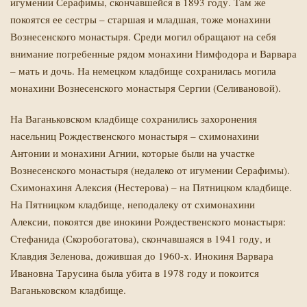
игумении Серафимы, скончавшейся в 1893 году. Там же
покоятся ее сестры – старшая и младшая, тоже монахини
Вознесенского монастыря. Среди могил обращают на себя
внимание погребенные рядом монахини Нимфодора и Варвара
– мать и дочь. На немецком кладбище сохранилась могила
монахини Вознесенского монастыря Сергии (Селивановой).
На Ваганьковском кладбище сохранились захоронения
насельниц Рождественского монастыря – схимонахини
Антонии и монахини Агнии, которые были на участке
Вознесенского монастыря (недалеко от игумении Серафимы).
Схимонахиня Алексия (Нестерова) – на Пятницком кладбище.
На Пятницком кладбище, неподалеку от схимонахини
Алексии, покоятся две инокини Рождественского монастыря:
Стефанида (Скоробогатова), скончавшаяся в 1941 году, и
Клавдия Зеленова, дожившая до 1960-х. Инокиня Варвара
Ивановна Тарусина была убита в 1978 году и покоится
Ваганьковском кладбище.