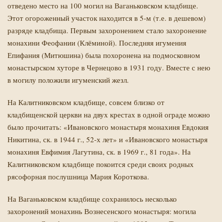
отведено место на 100 могил на Ваганьковском кладбище.
Этот огороженный участок находится в 5-м (т.е. в дешевом)
разряде кладбища. Первым захоронением стало захоронение
монахини Феофании (Клёминой). Последняя игумения
Епифания (Митюшина) была похоронена на подмосковном
монастырском хуторе в Чернецово в 1931 году. Вместе с нею
в могилу положили игуменский жезл.
На Калитниковском кладбище, совсем близко от
кладбищенской церкви на двух крестах в одной ограде можно
было прочитать: «Ивановского монастыря монахиня Евдокия
Никитина, ск. в 1944 г., 52-х лет» и «Ивановского монастыря
монахиня Евфимия Лагутина, ск. в 1969 г., 81 года». На
Калитниковском кладбище покоится среди своих родных
рясофорная послушница Мария Короткова.
На Ваганьковском кладбище сохранилось несколько
захоронений монахинь Вознесенского монастыря: могила