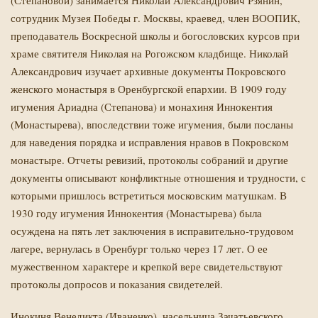
(Степановой) занимается
Николай Александрович Рзянин,
сотрудник Музея Победы г. Москвы, краевед, член ВООПИК,
преподаватель Воскресной школы и богословских курсов при
храме святителя Николая на Рогожском кладбище
. Николай
Александрович изучает архивные документы Покровского
женского монастыря в Оренбургской епархии. В 1909 году
игумения Ариадна (Степанова) и монахиня Иннокентия
(Монастырева), впоследствии тоже игумения, были посланы
для наведения порядка и исправления нравов в Покровском
монастыре. Отчеты ревизий, протоколы собраний и другие
документы описывают конфликтные отношения и трудности, с
которыми пришлось встретиться московским матушкам. В
1930 году игумения Иннокентия (Монастырева) была
осуждена на пять лет заключения в исправительно-трудовом
лагере, вернулась в Оренбург только через 17 лет. О ее
мужественном характере и крепкой вере свидетельствуют
протоколы допросов и показания свидетелей.
Инокиня Венедикта (Иваненко), насельница Зачатьевского