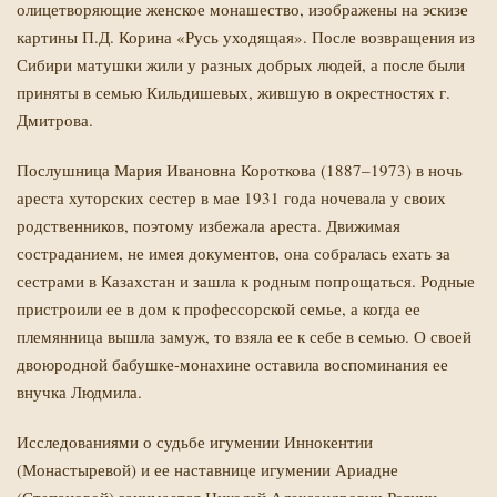
олицетворяющие женское монашество, изображены на эскизе
картины П.Д. Корина «Русь уходящая». После возвращения из
Сибири матушки жили у разных добрых людей, а после были
приняты в семью Кильдишевых, жившую в окрестностях г.
Дмитрова.
Послушница Мария Ивановна Короткова (1887–1973) в ночь
ареста хуторских сестер в мае 1931 года ночевала у своих
родственников, поэтому избежала ареста. Движимая
состраданием, не имея документов, она собралась ехать за
сестрами в Казахстан и зашла к родным попрощаться. Родные
пристроили ее в дом к профессорской семье, а когда ее
племянница вышла замуж, то взяла ее к себе в семью. О своей
двоюродной бабушке-монахине оставила воспоминания ее
внучка Людмила.
Исследованиями о судьбе игумении Иннокентии
(Монастыревой) и ее наставнице игумении Ариадне