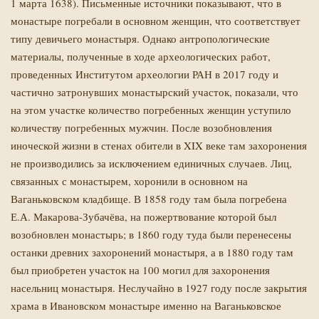
1 марта 1638). Письменные источники показывают, что в
монастыре погребали в основном женщин, что соответствует
типу девичьего монастыря. Однако антропологические
материалы, полученные в ходе археологических работ,
проведенных Институтом археологии РАН в 2017 году и
частично затронувших монастырский участок, показали, что
на этом участке количество погребенных женщин уступило
количеству погребенных мужчин. После возобновления
иноческой жизни в стенах обители в XIX веке там захоронения
не производились за исключением единичных случаев. Лиц,
связанных с монастырем, хоронили в основном на
Ваганьковском кладбище. В 1858 году там была погребена
Е.А. Макарова-Зубачёва, на пожертвование которой был
возобновлен монастырь; в 1860 году туда были перенесены
останки древних захоронений монастыря, а в 1880 году там
был приобретен участок на 100 могил для захоронения
насельниц монастыря. Неслучайно в 1927 году после закрытия
храма в Ивановском монастыре именно на Ваганьковское