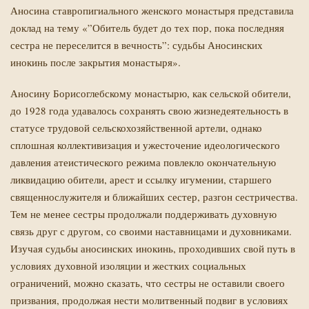
Аносина ставропигиального женского монастыря
представила
доклад на тему «”Обитель будет до тех пор, пока последняя
сестра не переселится в вечность”: судьбы Аносинских
инокинь после закрытия монастыря».
Аносину Борисоглебскому монастырю, как сельской обители,
до 1928 года удавалось сохранять свою жизнедеятельность в
статусе трудовой сельскохозяйственной артели, однако
сплошная коллективизация и ужесточение идеологического
давления атеистического режима повлекло окончательную
ликвидацию обители, арест и ссылку игумении, старшего
священнослужителя и ближайших сестер, разгон сестричества.
Тем не менее сестры продолжали поддерживать духовную
связь друг с другом, со своими наставницами и духовниками.
Изучая судьбы аносинских инокинь, проходивших свой путь в
условиях духовной изоляции и жестких социальных
ограничений, можно сказать, что сестры не оставили своего
призвания, продолжая нести молитвенный подвиг в условиях