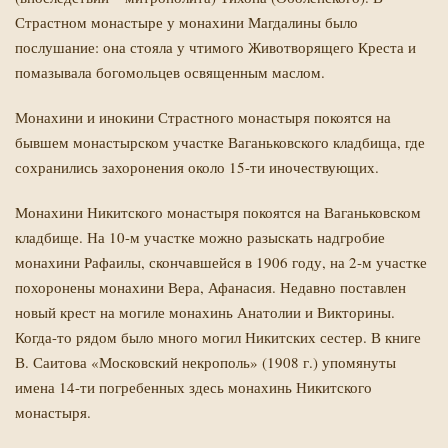
Страстном монастыре у монахини Магдалины было
послушание: она стояла у чтимого Животворящего Креста и
помазывала богомольцев освященным маслом.
Монахини и инокини Страстного монастыря покоятся на
бывшем монастырском участке Ваганьковского кладбища, где
сохранились захоронения около 15-ти иночествующих.
Монахини Никитского монастыря покоятся на Ваганьковском
кладбище. На 10-м участке можно разыскать надгробие
монахини Рафаилы, скончавшейся в 1906 году, на 2-м участке
похоронены монахини Вера, Афанасия. Недавно поставлен
новый крест на могиле монахинь Анатолии и Викторины.
Когда-то рядом было много могил Никитских сестер. В книге
В. Саитова «Московский некрополь» (1908 г.) упомянуты
имена 14-ти погребенных здесь монахинь Никитского
монастыря.