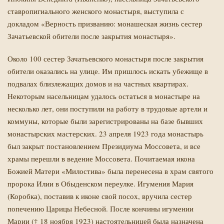
ставропигиального женского монастыря,
выступила с
докладом «Верность призванию: монашеская жизнь сестер
Зачатьевской обители после закрытия монастыря».
Около 100 сестер Зачатьевского монастыря после закрытия
обители оказались на улице. Им пришлось искать убежище в
подвалах близлежащих домов и на частных квартирах.
Некоторым насельницам удалось остаться в монастыре на
несколько лет, они поступили на работу в трудовые артели и
коммуны, которые были зарегистрированы на базе бывших
монастырских мастерских. 23 апреля 1923 года монастырь
был закрыт постановлением Президиума Моссовета, и все
храмы перешли в ведение Моссовета. Почитаемая икона
Божией Матери «Милостива» была перенесена в храм святого
пророка Илии в Обыденском переулке. Игумения Мария
(Коробка), поставив к иконе свой посох, вручила сестер
попечению Царицы Небесной. После кончины игумении
Марии († 18 ноября 1923) настоятельницей была назначена