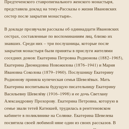
Предтеченского ставропигиального женского монастыря,
представила доклад на тему«Рассказы о жизни Ивановских
сестер после закрытия монастыря».
В докладе прозвучали рассказы об одиннадцати Ивановских
сестрах, составленные по воспоминаниям лиц, близко их
знавших. Среди них – три послушницы, которые после
закрытия монастыря были приняты в прислуги жителями
соседних домов: Екатерина Петровна Родионова (1882–1965),
Екатерина Диомидовна Новожилова (1876–1941) и Мария
Ивановна Соколова (1879–1960). Послушницу Екатерину
Родионову приняла купеческая семья Шевелёвых. Мать
Екатерина воспитывала будущую писательницу Екатерину
Васильевну Шевелёву (1916–1998) и ее дочь Светлану
Александровну Прохорову. Екатерина Петровна, которую в
семье звали тетей Катюшей, трудилась в рентгеновском
кабинете в поликлинике на Солянке. Екатерина Шевелева
посвятила своей любимой няне один из своих рассказов. В