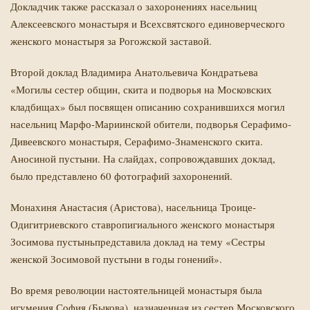
Докладчик также рассказал о захоронениях насельниц
Алексеевского монастыря и Всехсвятского единоверческого
женского монастыря за Рогожской заставой.
Второй доклад Владимира Анатольевича Кондратьева
«Могилы сестер общин, скита и подворья на Московских
кладбищах» был посвящен описанию сохранившихся могил
насельниц Марфо-Мариинской обители, подворья Серафимо-
Дивеевского монастыря, Серафимо-Знаменского скита.
Аносиной пустыни. На слайдах, сопровождавших доклад,
было представлено 60 фотографий захоронений.
Монахиня Анастасия (Аристова), насельница Троице-
Одигитриевского ставропигиального женского монастыря
Зосимова пустынь
представила доклад на тему «Сестры
женской Зосимовой пустыни в годы гонений».
Во время революции настоятельницей монастыря была
игумения София (Быкова), назначенная из сестер Московского