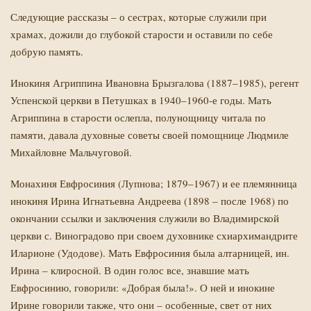
Следующие рассказы – о сестрах, которые служили при
храмах, дожили до глубокой старости и оставили по себе
добрую память.
Инокиня Агриппина Ивановна Брызгалова (1887–1985), регент
Успенской церкви в Петушках в 1940–1960-е годы. Мать
Агриппина в старости ослепла, полунощницу читала по
памяти, давала духовные советы своей помощнице Людмиле
Михайловне Мальчуговой.
Монахиня Евфросиния (Лупнова; 1879–1967) и ее племянница
инокиня Ирина Игнатьевна Андреева (1898 – после 1968) по
окончании ссылки и заключения служили во Владимирской
церкви с. Виноградово при своем духовнике схиархимандрите
Иларионе (Удодове). Мать Евфросиния была алтарницей, ин.
Ирина – клиросной. В один голос все, знавшие мать
Евфросинию, говорили: «Добрая была!». О ней и инокине
Ирине говорили также, что они – особенные, свет от них