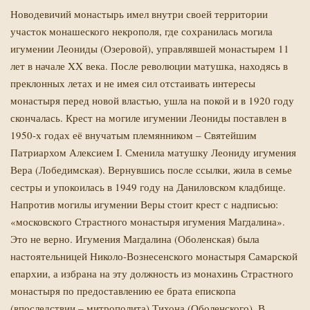
Новодевичий монастырь имел внутри своей территории
участок монашеского некрополя, где сохранилась могила
игумении Леониды (Озеровой), управлявшей монастырем 11
лет в начале XX века. После революции матушка, находясь в
преклонных летах и не имея сил отстаивать интересы
монастыря перед новой властью, ушла на покой и в 1920 году
скончалась. Крест на могиле игумении Леониды поставлен в
1950-х годах её внучатым племянником – Святейшим
Патриархом Алексием I. Сменила матушку Леониду игумения
Вера (Лобедимская). Вернувшись после ссылки, жила в семье
сестры и упокоилась в 1949 году на Даниловском кладбище.
Напротив могилы игумении Веры стоит крест с надписью:
«московского Страстного монастыря игумения Магдалина».
Это не верно. Игумения Магдалина (Оболенская) была
настоятельницей Николо-Вознесенского монастыря Самарской
епархии, а избрана на эту должность из монахинь Страстного
монастыря по предоставлению ее брата епископа
(впоследствии – митрополита) Тихона (Оболенского). В