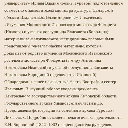
университет» Ирины Владимировны Гуровой, подготовленном
совместно с заместителем министра культуры Самарской
области Владиславом Владимировичем Лихачевым
,
«Игумения Московского Ивановского монастыря Филарета
(Иванова) и указная послушница Елисавета (Бородина):
материалы генеалогического исследования» впервые были
представлены генеалогические материалы, которые
доказывают родство игумении Московского Ивановского
девичьего монастыря Филареты (в миру Антонины
Николаевны Ивановой) и указной послушницы Елизаветы
Николаевны Бородиной (в девичестве Ивановой).
Обнародованы ранее неизвестные факты биографии сестер
Ивановых. В научный оборот введены документы
Центрального государственного архива Кировской области,
Государственного архива Ульяновской области и др.
Представлены фотографии из семейного архива Гуровых-
Лихачевых. Подробно освещена педагогическая деятельность
Е.Н. Бородиной (1842–1903) – преподавателя рукоделия,