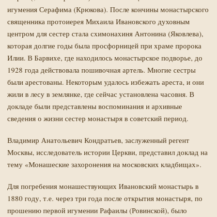
игумения Серафима (Крюкова). После кончины монастырского
священника протоиерея Михаила Ивановского духовным
центром для сестер стала схимонахиня Антонина (Яковлева),
которая долгие годы была просфорницей при храме пророка
Илии. В Барвихе, где находилось монастырское подворье, до
1928 года действовала пошивочная артель. Многие сестры
были арестованы. Некоторым удалось избежать ареста, и они
жили в лесу в землянке, где сейчас установлена часовня. В
докладе были представлены воспоминания и архивные
сведения о жизни сестер монастыря в советский период.
Владимир Анатольевич Кондратьев, заслуженный регент
Москвы, исследователь истории Церкви
, представил доклад на
тему «Монашеские захоронения на московских кладбищах».
Для погребения монашествующих Ивановский монастырь в
1880 году, т.е. через три года после открытия монастыря, по
прошению первой игумении Рафаилы (Ровинской), было