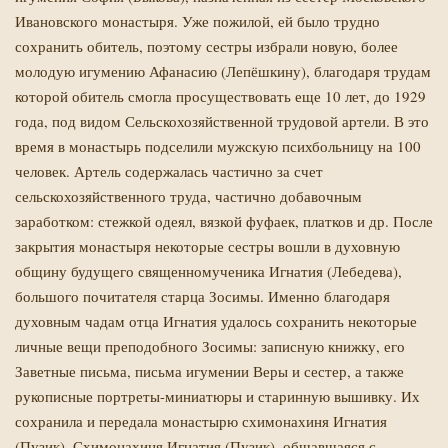
Ивановского монастыря. Уже пожилой, ей было трудно
сохранить обитель, поэтому сестры избрали новую, более
молодую игумению Афанасию (Лепёшкину), благодаря трудам
которой обитель смогла просуществовать еще 10 лет, до 1929
года, под видом Сельскохозяйственной трудовой артели. В это
время в монастырь подселили мужскую психбольницу на 100
человек. Артель содержалась частично за счет
сельскохозяйственного труда, частично добавочным
заработком: стежкой одеял, вязкой фуфаек, платков и др. После
закрытия монастыря некоторые сестры вошли в духовную
общину будущего священномученика Игнатия (Лебедева),
большого почитателя старца Зосимы. Именно благодаря
духовным чадам отца Игнатия удалось сохранить некоторые
личные вещи преподобного Зосимы: записную книжку, его
Заветные письма, письма игумении Веры и сестер, а также
рукописные портреты-миниатюры и старинную вышивку. Их
сохранила и передала монастырю схимонахиня Игнатия
(Пузик). Схимонахиня Игнатия (Пузик), общавшаяся с