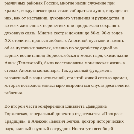
различных районах России, многие несли служение при
храмах, вокруг некоторых стали собираться души, ищущие от
них, как от наставниц, духовного утешения и руководства, и
во всех жизненных перипетиях они продолжали сохранять
духовную связь. Многие сестры дожили до 80-х, 90-х годов
ХХ столетия, пронеся любовь к Аносиной пустыни и память
об ее духовных заветах, именно по ходатайству одной из
верных воспитанниц Борисоглебского монастыря, схимонахни
Анны (Тепляковой), была восстановлена монашеская жизнь в
стенах Аносина монастыря. Так духовный фундамент,
заложенный в годы испытаний, стал той живой связью времен,
которая позволила монастырю возродиться спустя десятилетия
забвения.
Во второй части конференции
Елизавета Давидовна
Горжевская, генеральный директор издательства «Прогресс-
Традиция», и Алексей Львович Беглов, доктор исторических
наук, главный научный сотрудник Института всеобщей