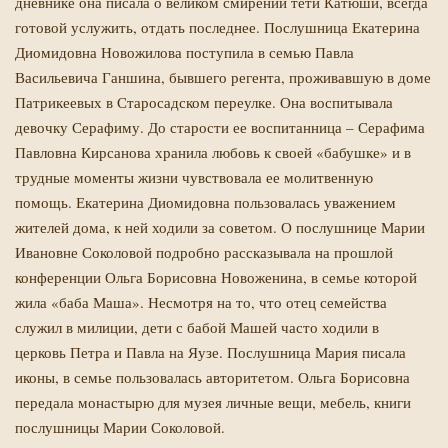
дневнике она писала о великом смирении тети Катюши, всегда
готовой услужить, отдать последнее. Послушница Екатерина
Диомидовна Новожилова поступила в семью Павла
Васильевича Ганшина, бывшего регента, проживавшую в доме
Патрикеевых в Старосадском переулке. Она воспитывала
девочку Серафиму. До старости ее воспитанница – Серафима
Павловна Кирсанова хранила любовь к своей «бабушке» и в
трудные моменты жизни чувствовала ее молитвенную
помощь. Екатерина Диомидовна пользовалась уважением
жителей дома, к ней ходили за советом. О послушнице Марии
Ивановне Соколовой подробно рассказывала на прошлой
конференции Ольга Борисовна Новоженина, в семье которой
жила «баба Маша». Несмотря на то, что отец семейства
служил в милиции, дети с бабой Машей часто ходили в
церковь Петра и Павла на Яузе. Послушница Мария писала
иконы, в семье пользовалась авторитетом. Ольга Борисовна
передала монастырю для музея личные вещи, мебель, книги
послушницы Марии Соколовой.