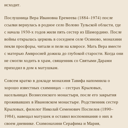
исходит.
Послушница Вера Ивановна Еремеева (1884–1974) после
ссылки вернулась в родное село Волово Тульской области, где
с начала 1930-х годов жили пять сестер из Шамордино. После
войны открылась церковь в соседнем селе Осиново, монахини
пекли просфоры, читали и пели на клиросе. Мать Вера вместе
с матерью Амвросией дожила до глубокой старости. Когда они
не смогли ходить в храм, священник со Святыми Дарами
приходил в дом к матушкам.
Совсем кратко в докладе монахиня Тавифа напомнила о
хорошо известных схимницах – сестрах Крыловых,
насельницах Вознесенского монастыря, после его закрытия
проживавших в Ивановском монастыре. Родственник сестер
Крыловых, филолог Николай Семенович Поспелов (1890–
1984), навещал матушек и оставил воспоминания о них в
своем дневнике. Схимонахини Серафима и Мария,