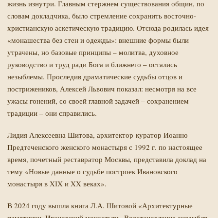
жизнь изнутри. Главным стержнем существования общин, по
словам докладчика, было стремление сохранить восточно-
христианскую аскетическую традицию. Отсюда родилась идея
«монашества без стен и одежды»: внешние формы были
утрачены, но базовые принципы – молитва, духовное
руководство и труд ради Бога и ближнего – остались
незыблемы. Проследив драматические судьбы отцов и
пострижеников, Алексей Львович показал: несмотря на все
ужасы гонений, со своей главной задачей – сохранением
традиции – они справились.
Лидия Алексеевна Шитова, архитектор-куратор Иоанно-
Предтеченского женского монастыря с 1992 г. по настоящее
время, почетный реставратор Москвы
,
представила доклад на
тему «Новые данные о судьбе построек Ивановского
монастыря в XIX и XX веках».
В 2024 году вышла книга Л.А. Шитовой «Архитектурные
памятники. Ивановский монастырь. Восстановление ансамбля