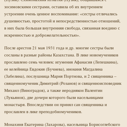
зосимовскими сестрами, оставила об их внутреннем
устроении очень ценное воспоминание: «сестры отличались
душевностью, простотой и непосредственностью отношений,
в них была большая внутренняя свобода, связанная воедино с
искренностью и доброжелательностью».
После арестов 21 мая 1931 года и др. многие сестры были
сосланы в разные районы Казахстана. В лике новомучеников
прославлено семь человек: игумения Афанасия (Лепешкина),
ее келейница Евдокия (Бучнева), инокиня Магдалина
(Забелина), послушница Мария Портнова, и 2 священника –
священномученик Димитрий (Розанов) и священноисповедник
Михаил (Виноградов), а также иеродиякон Валентин
(Лукьянов), две дочери которого были насельницами
монастыря. Впоследствии он принял сан священника и
прославлен в лике преподобномучеников.
Монахиня Екатерина (Захарова), насельница Борисоглебского