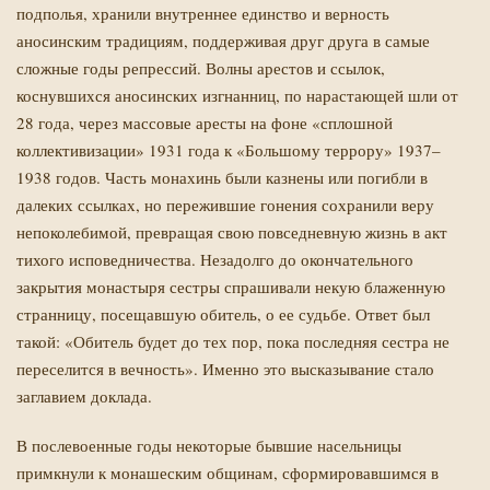
подполья, хранили внутреннее единство и верность
аносинским традициям, поддерживая друг друга в самые
сложные годы репрессий. Волны арестов и ссылок,
коснувшихся аносинских изгнанниц, по нарастающей шли от
28 года, через массовые аресты на фоне «сплошной
коллективизации» 1931 года к «Большому террору» 1937–
1938 годов. Часть монахинь были казнены или погибли в
далеких ссылках, но пережившие гонения сохранили веру
непоколебимой, превращая свою повседневную жизнь в акт
тихого исповедничества. Незадолго до окончательного
закрытия монастыря сестры спрашивали некую блаженную
странницу, посещавшую обитель, о ее судьбе. Ответ был
такой: «Обитель будет до тех пор, пока последняя сестра не
переселится в вечность». Именно это высказывание стало
заглавием доклада.
В послевоенные годы некоторые бывшие насельницы
примкнули к монашеским общинам, сформировавшимся в